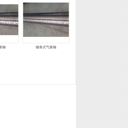
胀轴
键条式气胀轴