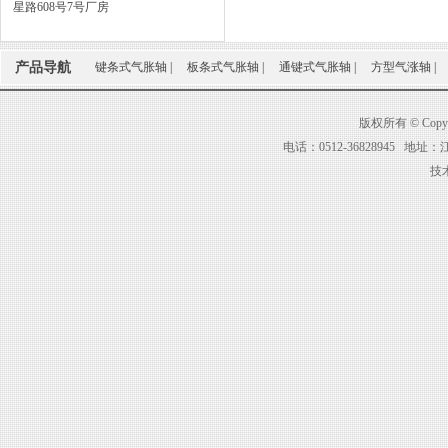
星路608号7号厂房
产品导航
键条式气胀轴
|
板条式气胀轴
|
通键式气胀轴
|
方型气涨轴
|
版权所有 © Co
电话：0512-36828945 
技